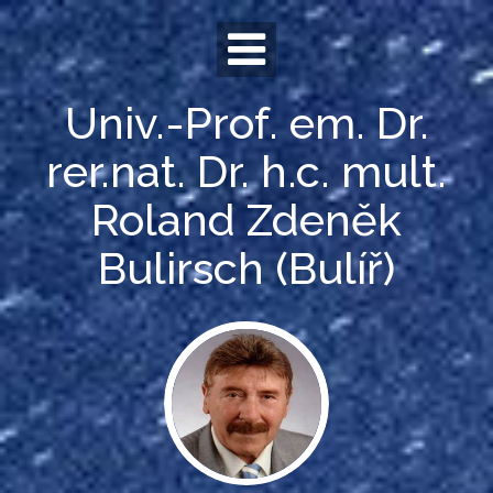
Skip
to
content
Univ.-Prof. em. Dr.
rer.nat. Dr. h.c. mult.
Roland Zdeněk
Bulirsch (Bulíř)