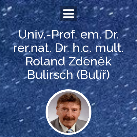
Skip
to
content
Univ.-Prof. em. Dr.
rer.nat. Dr. h.c. mult.
Roland Zdeněk
Bulirsch (Bulíř)