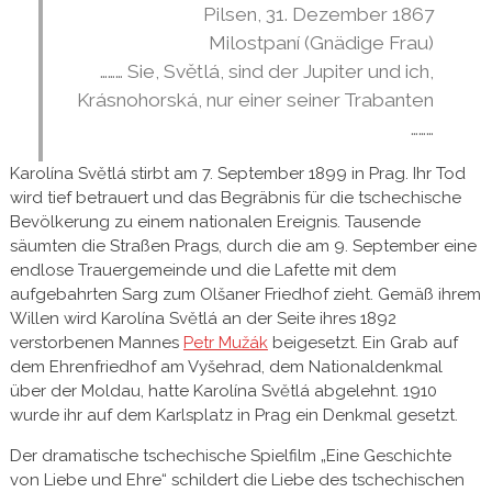
Pilsen, 31. Dezember 1867
Milostpaní (Gnädige Frau)
……… Sie, Světlá, sind der Jupiter und ich,
Krásnohorská, nur einer seiner Trabanten
………
Karolína Světlá stirbt am 7. September 1899 in Prag. Ihr Tod
wird tief betrauert und das Begräbnis für die tschechische
Bevölkerung zu einem nationalen Ereignis. Tausende
säumten die Straßen Prags, durch die am 9. September eine
endlose Trauergemeinde und die Lafette mit dem
aufgebahrten Sarg zum Olšaner Friedhof zieht. Gemäß ihrem
Willen wird Karolína Světlá an der Seite ihres 1892
verstorbenen Mannes
Petr Mužák
beigesetzt. Ein Grab auf
dem Ehrenfriedhof am Vyšehrad, dem Nationaldenkmal
über der Moldau, hatte Karolína Světlá abgelehnt. 1910
wurde ihr auf dem Karlsplatz in Prag ein Denkmal gesetzt.
Der dramatische tschechische Spielfilm „Eine Geschichte
von Liebe und Ehre“ schildert die Liebe des tschechischen