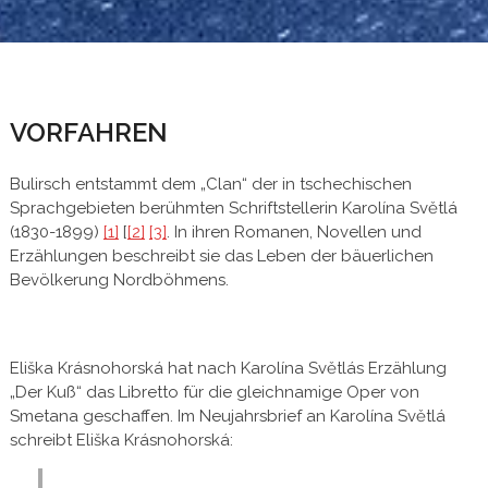
VORFAHREN
Bulirsch entstammt dem „Clan“ der in tschechischen
Sprachgebieten berühmten Schriftstellerin Karolína Světlá
(1830-1899)
[1]
[
[2]
[3]
. In ihren Romanen, Novellen und
Erzählungen beschreibt sie das Leben der bäuerlichen
Bevölkerung Nordböhmens.
Eliška Krásnohorská hat nach Karolína Světlás Erzählung
„Der Kuß“ das Libretto für die gleichnamige Oper von
Smetana geschaffen. Im Neujahrsbrief an Karolína Světlá
schreibt Eliška Krásnohorská: