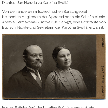
Dichters Jan Neruda zu Karolína Světlá.
Von den anderen im tschechischen Sprachgebiet
bekannten Mitgliedern der Sippe sei noch die Schriftstellerin
Anežká Čermáková-Sluková (1864-1947), eine Großtante von
Bulirsch, Nichte und Sekretärin der Karolína Světlá, erwähnt.
In den „Fußstapfen“ der Karolína Světlá wandelnd, gibt