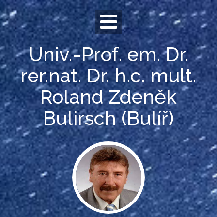
Skip
to
content
Univ.-Prof. em. Dr.
rer.nat. Dr. h.c. mult.
Roland Zdeněk
Bulirsch (Bulíř)